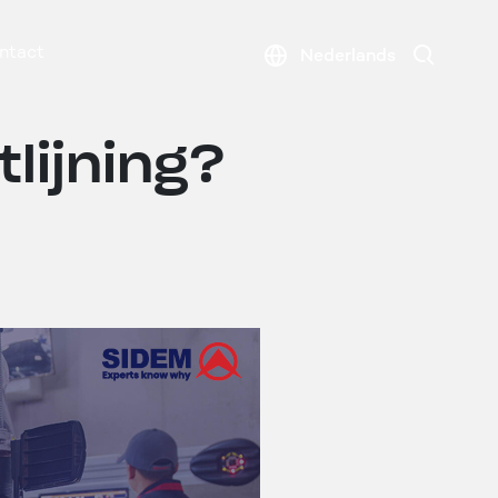
Search
ntact
Nederlands
tlijning?