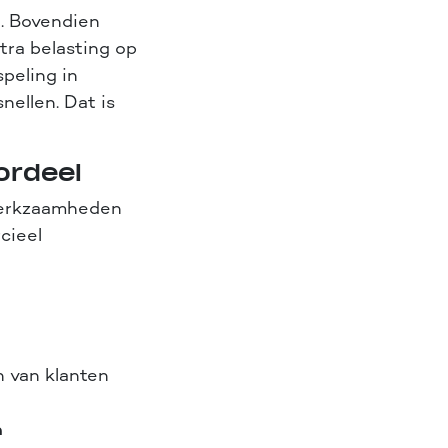
e. Bovendien
tra belasting op
speling in
nellen. Dat is
ordeel
 werkzaamheden
cieel
 van klanten
n