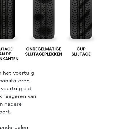
n het voertuig
 constateren.
 voertuig dat
jk reageren van
en nadere
port.
sonderdelen