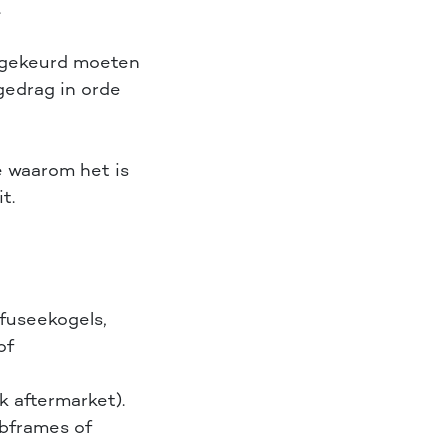
.
n gekeurd moeten
gedrag in orde
e waarom het is
t.
fuseekogels,
of
k aftermarket).
ubframes of