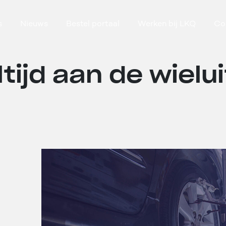
s
Nieuws
Bestel portaal
Werken bij LKQ
Co
tijd aan de wielui