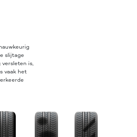
 nauwkeurig
e slijtage
 versleten is,
is vaak het
verkeerde