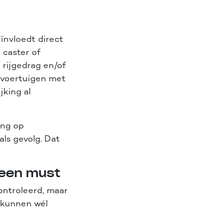
ïnvloedt direct
 caster of
 rijgedrag en/of
s voertuigen met
jking al
ing op
als gevolg. Dat
l een must
controleerd, maar
g kunnen wél