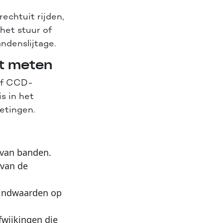
echtuit rijden,
n het stuur of
ndenslijtage.
et meten
 of CCD-
s in het
etingen.
 van banden.
 van de
 eindwaarden op
fwijkingen die