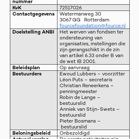
nummer
KvK
72517026
Contactgegevens
Watermanweg 30
3067 GG Rotterdam
fourcefoundation@fource.nl
Doelstelling ANBI
Het werven van fondsen ter
ondersteuning van
organisaties, instellingen die
zijn gerangschikt in de zin
van artikel 6.33 onder B van
de wet IB 2001.
Beleidsplan
Op aanvraag
Bestuurders
Ewoud Lubbers – voorzitter
Léon Puts – secretaris
Christian Reneerkens –
penningmeester
Robin de Lange –
bestuurslid
Anniek van Stijn-Swets –
bestuurslid
Pieter Bosmans –
bestuurslid
Beloningsbeleid
Onbezoldigd