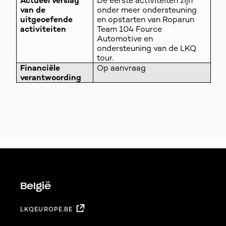
Actueel verslag
De eerste activiteiten zijn
van de
onder meer ondersteuning
uitgeoefende
en opstarten van Roparun
activiteiten
Team 104 Fource
Automotive en
ondersteuning van de LKQ
tour.
Financiële
Op aanvraag
verantwoording
België
LKQEUROPE.BE