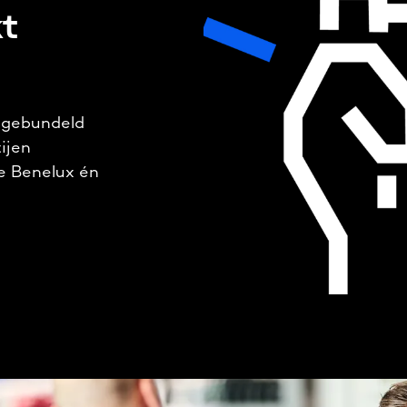
t
 gebundeld
ijen
de Benelux én