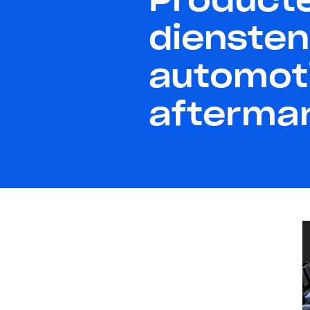
diensten
automot
afterma