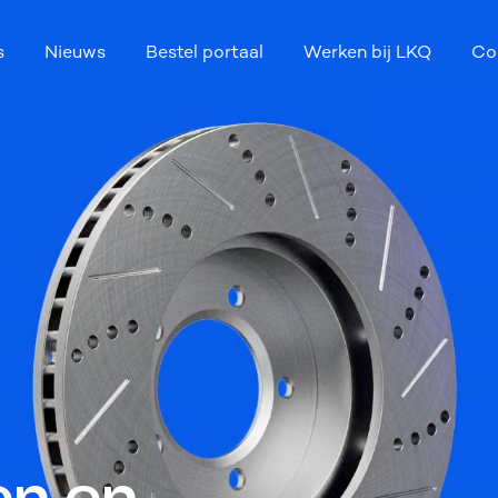
s
Nieuws
Bestel portaal
Werken bij LKQ
Co
en en