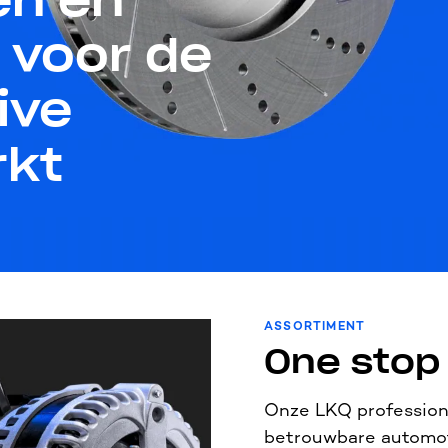
 voor de
ive
rkt
ASSORTIMENT
One stop
Onze LKQ profession
betrouwbare automot