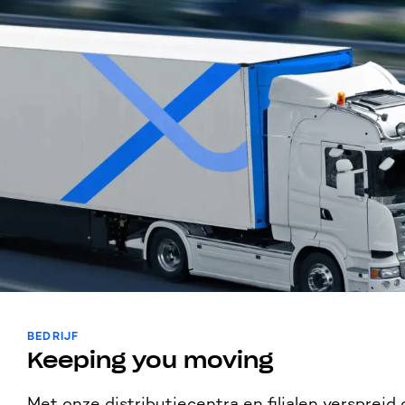
BEDRIJF
Keeping you moving
Met onze distributiecentra en filialen verspreid o