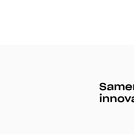
Samen
innov