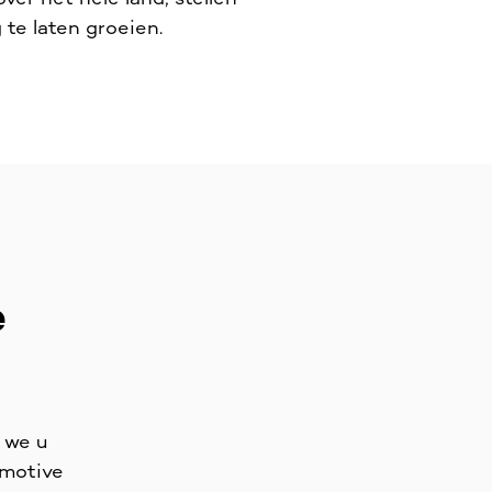
 te laten groeien.
e
 we u
omotive