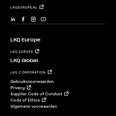
LKQEUROPE.NL
LINKEDIN
FACEBOOK
INSTAGRAM
YOUTUBE
LKQ Europe
LKQ EUROPE
LKQ Global
LKQ CORPORATION
Footer
Gebruiksvoorwaarden
Privacy
Supplier Code of Conduct
Code of Ethics
Algemene voorwaarden