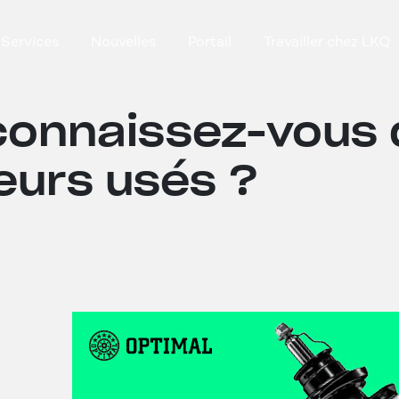
Services
Nouvelles
Portail
Travailler chez LKQ
connaissez-vous
eurs usés ?