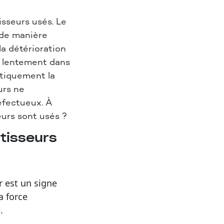
isseurs usés. Le
de manière
a détérioration
us lentement dans
atiquement la
urs ne
éfectueux. À
urs sont usés ?
tisseurs
ur est un signe
la force
.