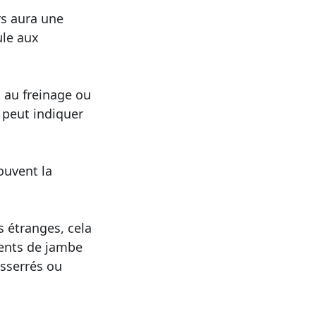
rs aura une
ule aux
 au freinage ou
 peut indiquer
ouvent la
s étranges, cela
ments de jambe
esserrés ou