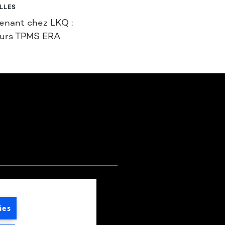
LLES
enant chez LKQ :
eurs TPMS ERA
E
ies