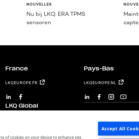
NOUVELLES
NOUVE
Nu bij LKQ: ERA TPMS
Maint
sensoren
capt
France
Pays-Bas
LKQEUROPE.FR
LKQEUROPE.NL
LINKEDIN
FACEBOOK
LINKEDIN
FACEBOOK
INSTAGRAM
YOUTUB
LKQ Global
LKQ CORPORATION
Accept All Cook
ring of cookies on your device to enhance site