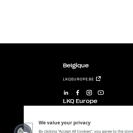
Belgique
LKQEUROPE.BE
LINKEDIN
FACEBOOK
INSTAGRAM
YOUTUBE
LKQ Europe
LKQ EUROPE
We value your privacy
By clicking “Accept All Cookies”, you agree to the sto