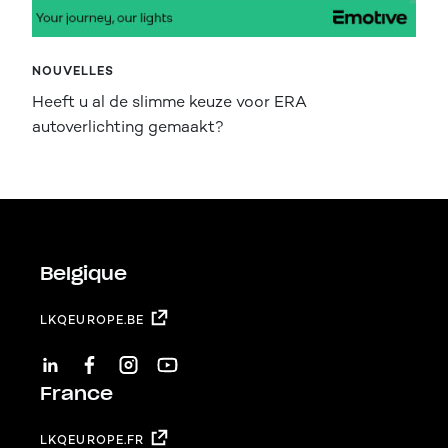
NOUVELLES
Heeft u al de slimme keuze voor ERA
autoverlichting gemaakt?
Belgique
LKQEUROPE.BE
LINKEDIN
FACEBOOK
INSTAGRAM
YOUTUBE
France
LKQEUROPE.FR