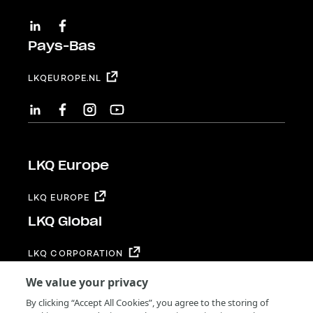
LINKEDIN
FACEBOOK
Pays-Bas
LKQEUROPE.NL
LINKEDIN
FACEBOOK
INSTAGRAM
YOUTUBE
LKQ Europe
LKQ EUROPE
LKQ Global
LKQ CORPORATION
Footer
Termes et Conditions
We value your privacy
Privacy
By clicking “Accept All Cookies”, you agree to the storing of
Supplier Code of Conduct