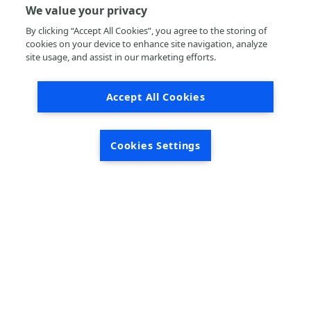
We value your privacy
By clicking “Accept All Cookies”, you agree to the storing of
cookies on your device to enhance site navigation, analyze
site usage, and assist in our marketing efforts.
/ FOUNDATION
DECEMBER 22, 2024
Accept All Cookies
LKQ Benelux-France Foundation en Stichting
Dada slaan handen ineen voor het leveren van
Qwiek.up projectoren
Cookies Settings
NL