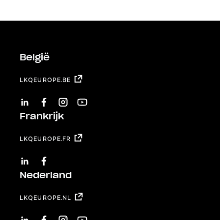
België
LKQEUROPE.BE
LINKEDIN
FACEBOOK
INSTAGRAM
YOUTUBE
Frankrijk
LKQEUROPE.FR
LINKEDIN
FACEBOOK
Nederland
LKQEUROPE.NL
LINKEDIN
FACEBOOK
INSTAGRAM
YOUTUBE