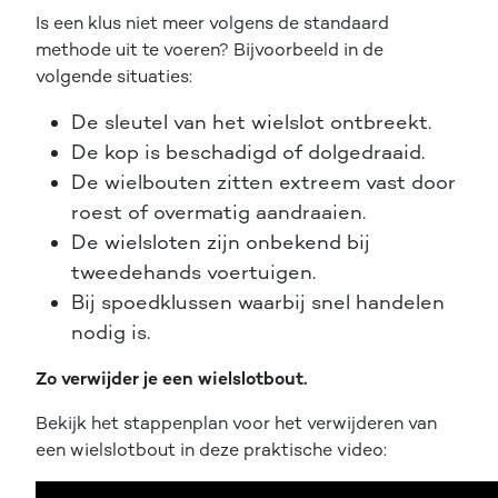
Is een klus niet meer volgens de standaard
methode uit te voeren? Bijvoorbeeld in de
volgende situaties:
De sleutel van het wielslot ontbreekt.
De kop is beschadigd of dolgedraaid.
De wielbouten zitten extreem vast door
roest of overmatig aandraaien.
De wielsloten zijn onbekend bij
tweedehands voertuigen.
Bij spoedklussen waarbij snel handelen
nodig is.
Zo verwijder je een wielslotbout.
Bekijk het stappenplan voor het verwijderen van
een wielslotbout in deze praktische video: