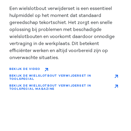
Een wielslotbout verwijderset is een essentieel
hulpmiddel op het moment dat standaard
gereedschap tekortschiet. Het zorgt een snelle
oplossing bij problemen met beschadigde
wielslotbouten en voorkomt daardoor onnodige
vertraging in de werkplaats. Dit betekent
efficiënter werken en altijd voorbereid zijn op
onverwachte situaties.
BEKIJK DE VIDEO
BEKIJK DE WIELSLOTBOUT VERWIJDERSET IN
TOOLSPECIAL
BEKIJK DE WIELSLOTBOUT VERWIJDERSET IN
TOOLSPECIAL MAGAZINE