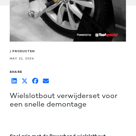
/ PRODUCTEN
MAY 21, 2026
SHARE
Wielslotbout verwijderset voor
een snelle demontage