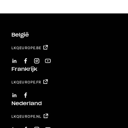
België
LKQEUROPE.BE
LINKEDIN
FACEBOOK
INSTAGRAM
YOUTUBE
Frankrijk
LKQEUROPE.FR
LINKEDIN
FACEBOOK
Nederland
LKQEUROPE.NL
LINKEDIN
FACEBOOK
INSTAGRAM
YOUTUBE