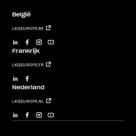
België
LKQEUROPE.BE
LINKEDIN
FACEBOOK
INSTAGRAM
YOUTUBE
Frankrijk
LKQEUROPE.FR
LINKEDIN
FACEBOOK
Nederland
LKQEUROPE.NL
LINKEDIN
FACEBOOK
INSTAGRAM
YOUTUBE