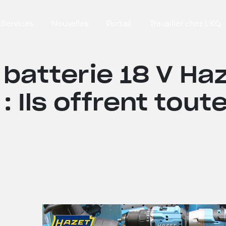
Services
Nouvelles
Portail
Travailler chez LKQ
r batterie 18 V Ha
 Ils offrent toute