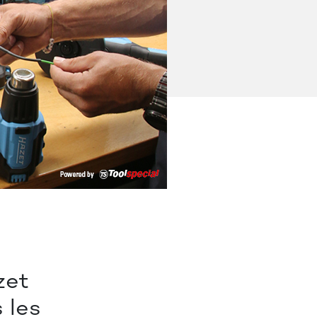
zet
s les