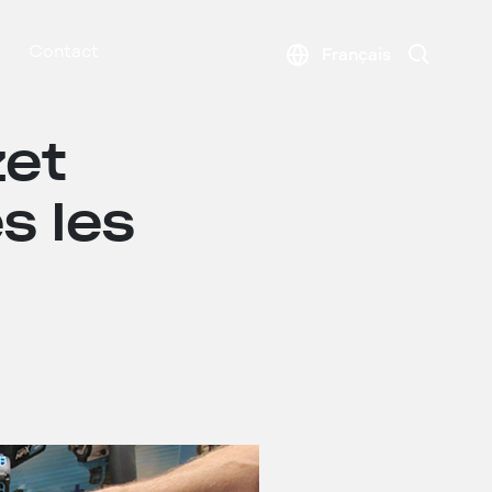
Search
Contact
Français
zet
s les