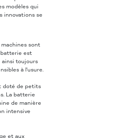
les modèles qui
s innovations se
s machines sont
 batterie est
t ainsi toujours
sibles à l'usure.
 doté de petits
s. La batterie
chine de manière
on intensive
age et aux