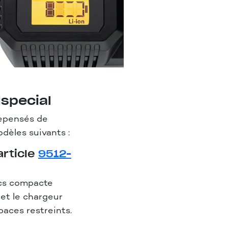
lspecial
repensés de
dèles suivants :
article
9512-
ocs compacte
 et le chargeur
spaces restreints.