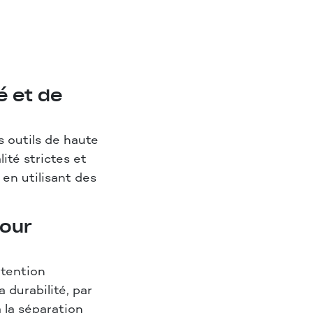
é et de
s outils de haute
ité strictes et
en utilisant des
pour
ttention
 durabilité, par
 la séparation