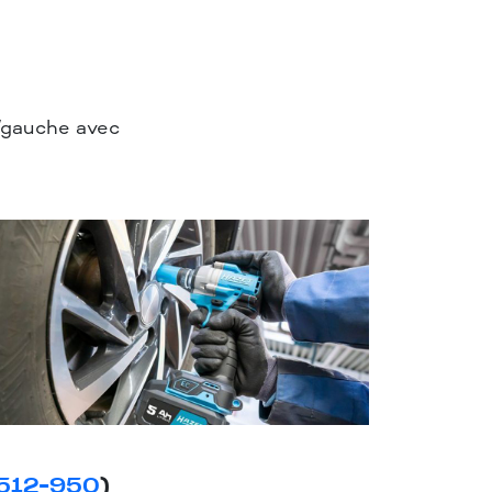
e/gauche avec
512-950
)