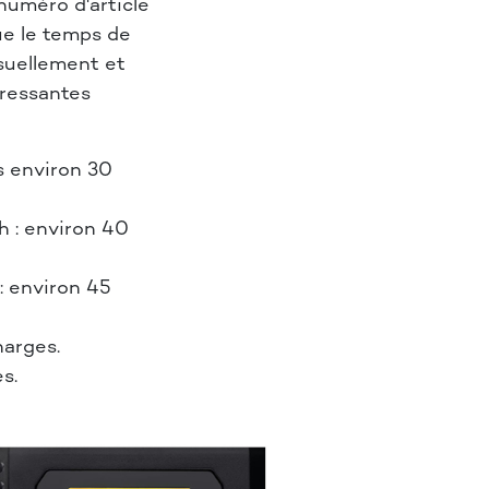
numéro d'article
ue le temps de
isuellement et
téressantes
s environ 30
h : environ 40
: environ 45
harges.
s.