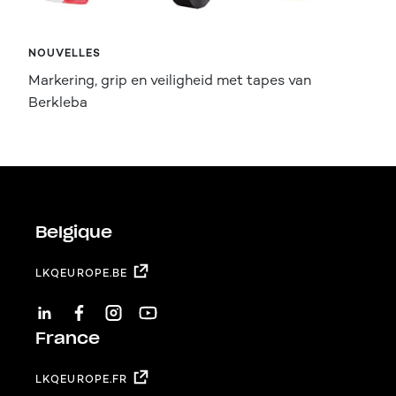
NOUVELLES
Markering, grip en veiligheid met tapes van
Berkleba
Belgique
LKQEUROPE.BE
LINKEDIN
FACEBOOK
INSTAGRAM
YOUTUBE
France
LKQEUROPE.FR