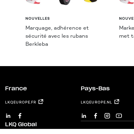
NOUVELLES
NOUVE
Marquage, adhérence et
Marke
sécurité avec les rubans
met t
Berkleba
France
Pays-Bas
LKQEUROPE.FR
LKQEUROPE.NL
LINKEDIN
FACEBOOK
LINKEDIN
FACEBOOK
INSTAGRAM
YOUTUB
LKQ Global