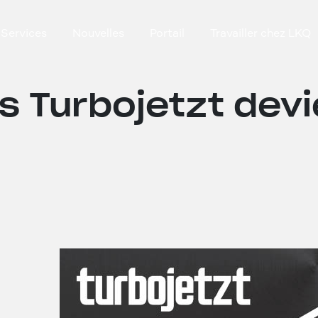
Services
Nouvelles
Portail
Travailler chez LKQ
s Turbojetzt dev