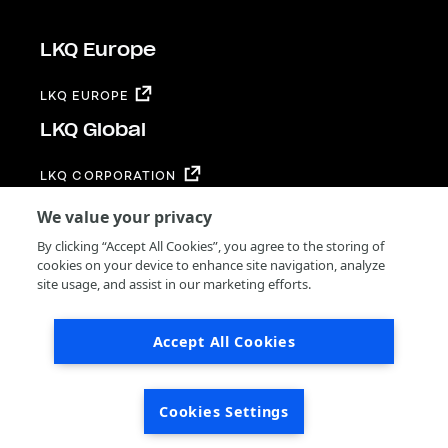
LKQ Europe
LKQ EUROPE
LKQ Global
LKQ CORPORATION
Footer
Termes et Conditions
We value your privacy
Privacy
By clicking “Accept All Cookies”, you agree to the storing of
Supplier Code of Conduct
cookies on your device to enhance site navigation, analyze
Code of Ethics
site usage, and assist in our marketing efforts.
Conditions générales de vente
Accept All Cookies
© 2026 by LKQ Europe
Cookies Settings